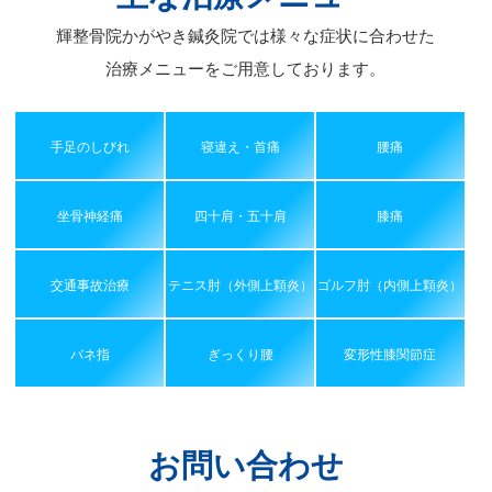
輝整骨院かがやき鍼灸院では様々な症状に合わせた
治療メニューをご用意しております。
手足のしびれ
寝違え・首痛
腰痛
坐骨神経痛
四十肩・五十肩
膝痛
交通事故治療
テニス肘（外側上顆炎）
ゴルフ肘（内側上顆炎）
バネ指
ぎっくり腰
変形性膝関節症
お問い合わせ