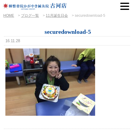
HOME
>
ブログ一覧
>
11月誕生日会
>
securedownload-5
securedownload-5
16.11.28