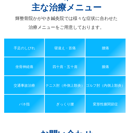
主な治療メニュー
輝整骨院かがやき鍼灸院では様々な症状に合わせた
治療メニューをご用意しております。
手足のしびれ
寝違え・首痛
腰痛
坐骨神経痛
四十肩・五十肩
膝痛
交通事故治療
テニス肘（外側上顆炎）
ゴルフ肘（内側上顆炎）
バネ指
ぎっくり腰
変形性膝関節症