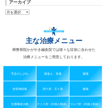
アーカイブ
ア
ー
カ
イ
ブ
主な治療メニュー
輝整骨院かがやき鍼灸院では様々な症状に合わせた
治療メニューをご用意しております。
手足のしびれ
寝違え・首痛
腰痛
坐骨神経痛
四十肩・五十肩
膝痛
交通事故治療
テニス肘（外側上顆炎）
ゴルフ肘（内側上顆炎）