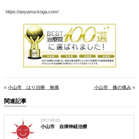
https://aoyama-koga.com/
«
小山市 はり治療 無痛
小山市 膝の痛み
»
関連記事
2017.08.05
小山市 自律神経治療