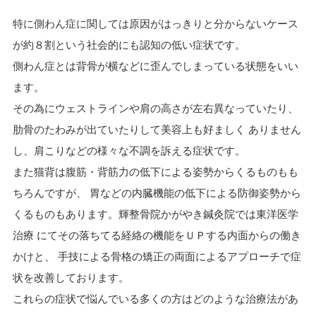
特に側わん症に関しては原因がはっきりと分からないケース
が約８割という社会的にも認知の低い症状です。
側わん症とは背骨が横などに歪んでしまっている状態をいい
ます。
その為にウェストラインや肩の高さが左右異なっていたり、
肋骨のたわみが出ていたりして美容上も好ましく ありません
し、肩こりなどの様々な不調を訴える症状です。
また猫背は腹筋・背筋力の低下による姿勢からくるものもも
ちろんですが、 胃などの内臓機能の低下による防御姿勢から
くるものもあります。輝整骨院かがやき鍼灸院では東洋医学
治療 にてその落ちてる経絡の機能をＵＰする内面からの働き
かけと、 手技による骨格の矯正の両面によるアプローチで症
状を改善しております。
これらの症状で悩んでいる多くの方はどのような治療法があ