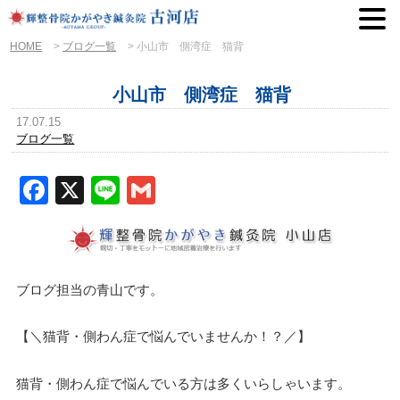
HOME
>
ブログ一覧
>
小山市 側湾症 猫背
小山市 側湾症 猫背
17.07.15
ブログ一覧
Facebook
X
Line
Gmail
ブログ担当の青山です。
【＼猫背・側わん症で悩んでいませんか！？／】
猫背・側わん症で悩んでいる方は多くいらしゃいます。