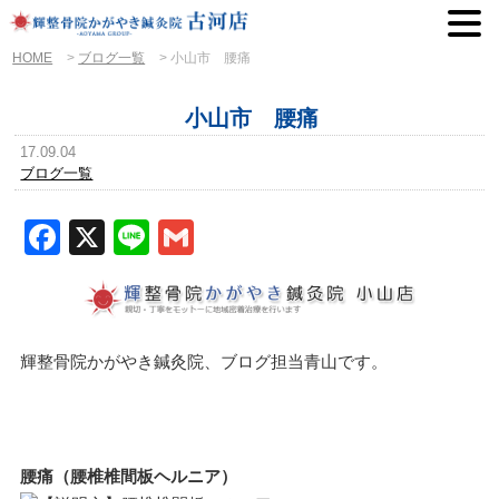
HOME
>
ブログ一覧
>
小山市 腰痛
小山市 腰痛
17.09.04
ブログ一覧
Facebook
X
Line
Gmail
輝整骨院かがやき鍼灸院、ブログ担当青山です。
腰痛（腰椎椎間板ヘルニア）