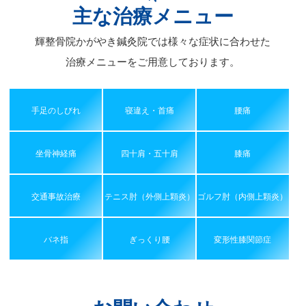
主な治療メニュー
輝整骨院かがやき鍼灸院では様々な症状に合わせた
治療メニューをご用意しております。
手足のしびれ
寝違え・首痛
腰痛
坐骨神経痛
四十肩・五十肩
膝痛
交通事故治療
テニス肘（外側上顆炎）
ゴルフ肘（内側上顆炎）
バネ指
ぎっくり腰
変形性膝関節症