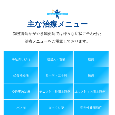
カ
イ
ブ
主な治療メニュー
輝整骨院かがやき鍼灸院では様々な症状に合わせた
治療メニューをご用意しております。
手足のしびれ
寝違え・首痛
腰痛
坐骨神経痛
四十肩・五十肩
膝痛
交通事故治療
テニス肘（外側上顆炎）
ゴルフ肘（内側上顆炎）
バネ指
ぎっくり腰
変形性膝関節症