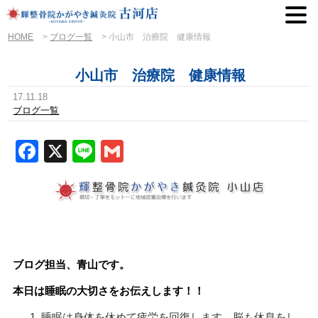
HOME
>
ブログ一覧
>
小山市 治療院 健康情報
小山市 治療院 健康情報
17.11.18
ブログ一覧
Facebook
X
Line
Gmail
ブログ担当、青山です。
本日は睡眠の大切さをお伝えします！！
睡眠は身体を休めて疲労を回復します。脳も休息をし