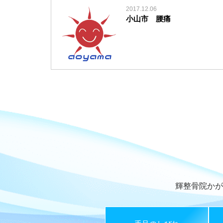
2017.12.06
小山市 腰痛
輝整骨院かが