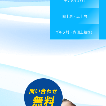
手足のしびれ
四十肩・五十肩
ゴルフ肘（内側上顆炎）