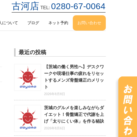
古河店
0280-67-0064
TEL:
人について
ブログ
ネット予約
お問い合わせ
最近の投稿
【茨城の働く男性へ】デスクワ
ークや現場仕事の疲れをリセッ
トするメンズ骨盤矯正のメリッ
ト
2026年8月8日
茨城のグルメを楽しみながらダ
イエット！骨盤矯正で代謝を上
げ「太りにくい体」を作る秘訣
2026年8月6日