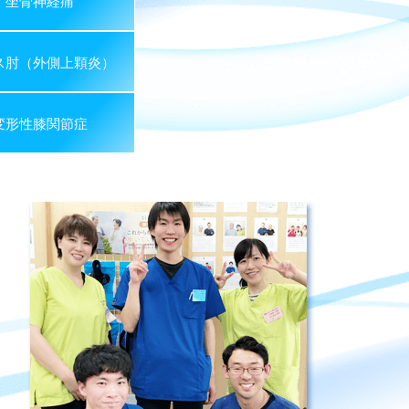
坐骨神経痛
ス肘（外側上顆炎）
変形性膝関節症