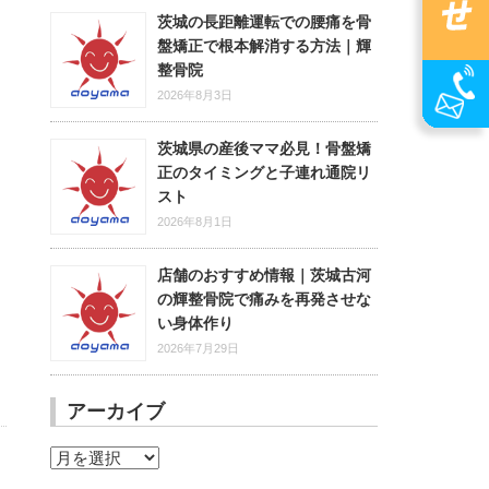
茨城の長距離運転での腰痛を骨
盤矯正で根本解消する方法｜輝
整骨院
2026年8月3日
茨城県の産後ママ必見！骨盤矯
正のタイミングと子連れ通院リ
スト
2026年8月1日
店舗のおすすめ情報｜茨城古河
の輝整骨院で痛みを再発させな
い身体作り
2026年7月29日
アーカイブ
ア
ー