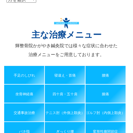
ー
カ
イ
ブ
主な治療メニュー
輝整骨院かがやき鍼灸院では様々な症状に合わせた
治療メニューをご用意しております。
手足のしびれ
寝違え・首痛
腰痛
坐骨神経痛
四十肩・五十肩
膝痛
交通事故治療
テニス肘（外側上顆炎）
ゴルフ肘（内側上顆炎）
バネ指
ぎっくり腰
変形性膝関節症