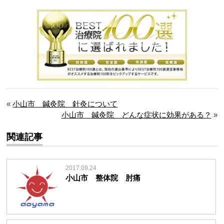
«
小山市 鍼灸院 針灸について
小山市 鍼灸院 どんな症状に効果がある？
»
関連記事
2017.09.24
小山市 整体院 肘痛