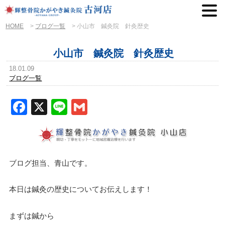
HOME
>
ブログ一覧
>
小山市 鍼灸院 針灸歴史
小山市 鍼灸院 針灸歴史
18.01.09
ブログ一覧
Facebook
X
Line
Gmail
ブログ担当、青山です。
本日は鍼灸の歴史についてお伝えします！
まずは鍼から