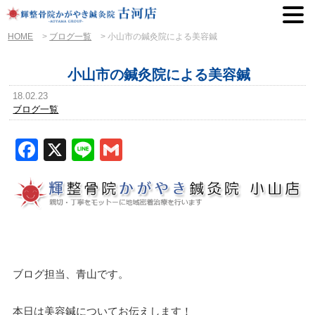
HOME
>
ブログ一覧
>
小山市の鍼灸院による美容鍼
小山市の鍼灸院による美容鍼
18.02.23
ブログ一覧
Facebook
X
Line
Gmail
ブログ担当、青山です。
本日は美容鍼についてお伝えします！