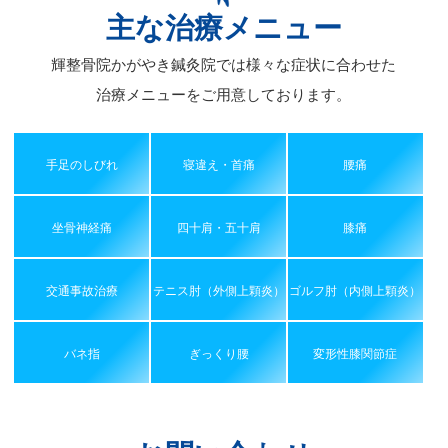
主な治療メニュー
輝整骨院かがやき鍼灸院では様々な症状に合わせた
治療メニューをご用意しております。
手足のしびれ
寝違え・首痛
腰痛
坐骨神経痛
四十肩・五十肩
膝痛
交通事故治療
テニス肘（外側上顆炎）
ゴルフ肘（内側上顆炎）
バネ指
ぎっくり腰
変形性膝関節症