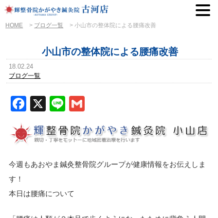
HOME
>
ブログ一覧
>
小山市の整体院による腰痛改善
小山市の整体院による腰痛改善
18.02.24
ブログ一覧
Facebook
X
Line
Gmail
今週もあおやま鍼灸整骨院グループが健康情報をお伝えしま
す！
本日は腰痛について