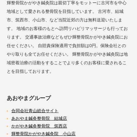
輝整骨院かがやき鍼灸院は親切丁寧をモットーに古河市を中心
地域として愛される整骨院を目指しています。 古河市、結城
市、筑西市、小山市、など当院近郊の方は無料送迎いたしま
す。 地域のお客様のもとへ訪問リハビリマッサージも行ってお
ります。 交通事故治療などもぜひ輝整骨院かがやき鍼灸院にお
任せください。 自賠責保険適用で負担額は0円。保険会社との
やり取りも全てお任せください。 輝整骨院かがやき鍼灸院は地
域密着治療の活動をすることでより多くのお客様に愛されるこ
とを目指しております。
あおやまグループ
合同会社青山総合サイト
あおやま鍼灸整骨院 結城店
かがやき鍼灸整骨院 筑西店
輝整骨院かがやき鍼灸院 小山店