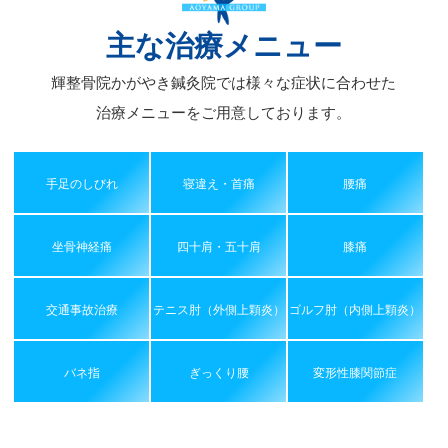
ブ
主な治療メニュー
輝整骨院かがやき鍼灸院では様々な症状に合わせた
治療メニューをご用意しております。
手足のしびれ
寝違え・首痛
腰痛
坐骨神経痛
四十肩・五十肩
膝痛
交通事故治療
テニス肘（外側上顆炎）
ゴルフ肘（内側上顆炎）
バネ指
ぎっくり腰
変形性膝関節症