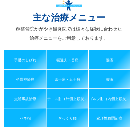
イ
ブ
主な治療メニュー
輝整骨院かがやき鍼灸院では様々な症状に合わせた
治療メニューをご用意しております。
手足のしびれ
寝違え・首痛
腰痛
坐骨神経痛
四十肩・五十肩
膝痛
交通事故治療
テニス肘（外側上顆炎）
ゴルフ肘（内側上顆炎）
バネ指
ぎっくり腰
変形性膝関節症