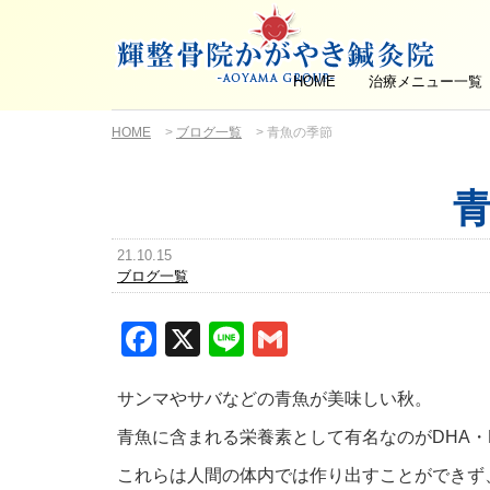
HOME
治療メニュー一覧
HOME
>
ブログ一覧
>
青魚の季節
21.10.15
ブログ一覧
Facebook
X
Line
Gmail
サンマやサバなどの青魚が美味しい秋。
青魚に含まれる栄養素として有名なのがDHA・
これらは人間の体内では作り出すことができず