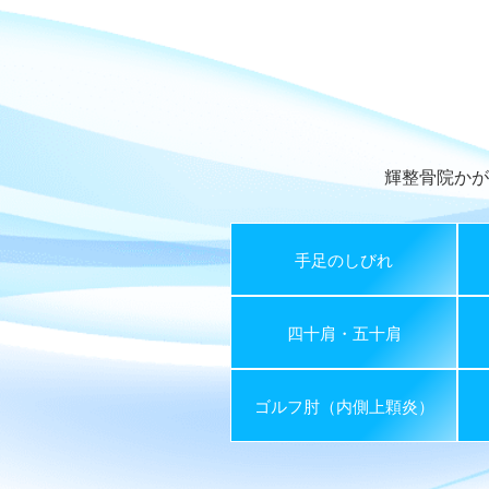
輝整骨院かが
手足のしびれ
四十肩・五十肩
ゴルフ肘（内側上顆炎）