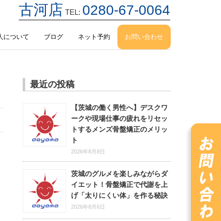
古河店
0280-67-0064
TEL:
人について
ブログ
ネット予約
お問い合わせ
最近の投稿
【茨城の働く男性へ】デスクワ
ークや現場仕事の疲れをリセッ
トするメンズ骨盤矯正のメリッ
ト
2026年8月8日
茨城のグルメを楽しみながらダ
イエット！骨盤矯正で代謝を上
げ「太りにくい体」を作る秘訣
2026年8月6日