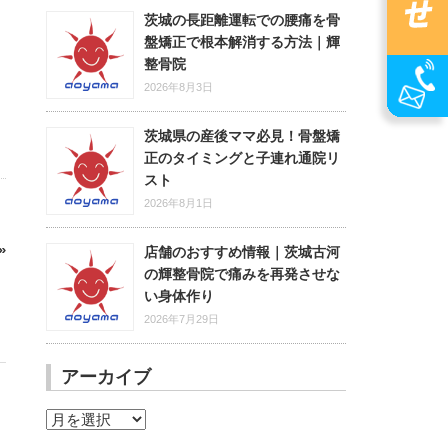
茨城の長距離運転での腰痛を骨
盤矯正で根本解消する方法｜輝
整骨院
2026年8月3日
茨城県の産後ママ必見！骨盤矯
正のタイミングと子連れ通院リ
スト
2026年8月1日
»
店舗のおすすめ情報｜茨城古河
の輝整骨院で痛みを再発させな
い身体作り
2026年7月29日
アーカイブ
ア
ー