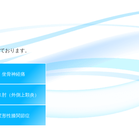
ております。
坐骨神経痛
ス肘（外側上顆炎）
変形性膝関節症