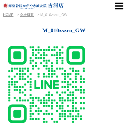
HOME
>
会社概要
>
M_010zszrn_GW
M_010zszrn_GW