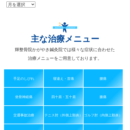
ア
ー
カ
イ
ブ
主な治療メニュー
輝整骨院かがやき鍼灸院では様々な症状に合わせた
治療メニューをご用意しております。
手足のしびれ
寝違え・首痛
腰痛
坐骨神経痛
四十肩・五十肩
膝痛
交通事故治療
テニス肘（外側上顆炎）
ゴルフ肘（内側上顆炎）