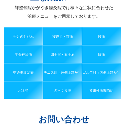
輝整骨院かがやき鍼灸院では様々な症状に合わせた
治療メニューをご用意しております。
手足のしびれ
寝違え・首痛
腰痛
坐骨神経痛
四十肩・五十肩
膝痛
交通事故治療
テニス肘（外側上顆炎）
ゴルフ肘（内側上顆炎）
バネ指
ぎっくり腰
変形性膝関節症
お問い合わせ