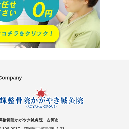
Company
輝整骨院かがやき鍼灸院 古河市
〒306-0037 茨城県古河市錦町4-33