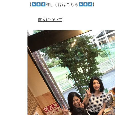
【
詳しくははこちら
】
求人について