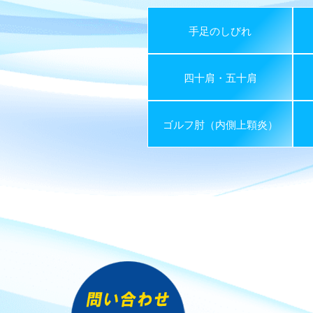
手足のしびれ
四十肩・五十肩
ゴルフ肘（内側上顆炎）