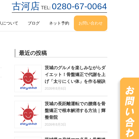
古河店
0280-67-0064
TEL:
人について
ブログ
ネット予約
お問い合わせ
最近の投稿
茨城のグルメを楽しみながらダ
イエット！骨盤矯正で代謝を上
げ「太りにくい体」を作る秘訣
2026年8月6日
茨城の長距離運転での腰痛を骨
盤矯正で根本解消する方法｜輝
整骨院
2026年8月3日