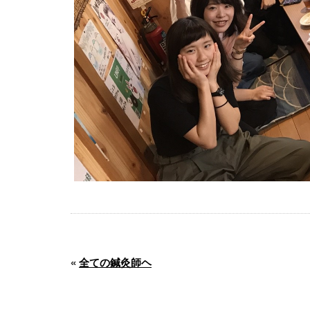
«
全ての鍼灸師ヘ