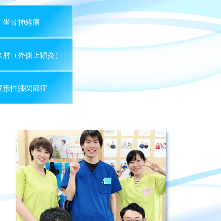
坐骨神経痛
ス肘（外側上顆炎）
変形性膝関節症