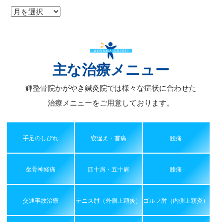
ア
ー
カ
イ
ブ
主な治療メニュー
輝整骨院かがやき鍼灸院では様々な症状に合わせた
治療メニューをご用意しております。
手足のしびれ
寝違え・首痛
腰痛
坐骨神経痛
四十肩・五十肩
膝痛
交通事故治療
テニス肘（外側上顆炎）
ゴルフ肘（内側上顆炎）