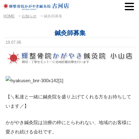
HOME
>
お知らせ
>
鍼灸師募集
鍼灸師募集
19.07.06
【＼私達と一緒に鍼灸院を盛り上げてくれる方をお待ちして
います／】
かがやき鍼灸院は治療の枠にとらわれない、地域のお客様に
愛され続ける会社です。