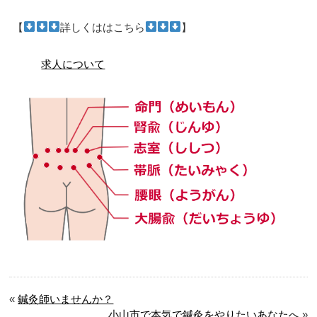
【
詳しくははこちら
】
求人について
«
鍼灸師いませんか？
小山市で本気で鍼灸をやりたいあなたへ
»