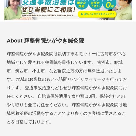
About 輝整骨院かがやき鍼灸院
輝整骨院かがやき鍼灸院は親切丁寧をモットーに古河市を中心
地域として愛される整骨院を目指しています。 古河市、結城
市、筑西市、小山市、など当院近郊の方は無料送迎いたしま
す。 地域のお客様のもとへ訪問リハビリマッサージも行ってお
ります。 交通事故治療などもぜひ輝整骨院かがやき鍼灸院にお
任せください。 自賠責保険適用で負担額は0円。保険会社との
やり取りも全てお任せください。 輝整骨院かがやき鍼灸院は地
域密着治療の活動をすることでより多くのお客様に愛されるこ
とを目指しております。