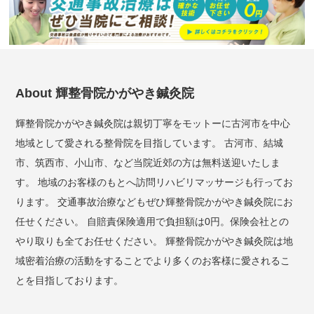
About 輝整骨院かがやき鍼灸院
輝整骨院かがやき鍼灸院は親切丁寧をモットーに古河市を中心
地域として愛される整骨院を目指しています。 古河市、結城
市、筑西市、小山市、など当院近郊の方は無料送迎いたしま
す。 地域のお客様のもとへ訪問リハビリマッサージも行ってお
ります。 交通事故治療などもぜひ輝整骨院かがやき鍼灸院にお
任せください。 自賠責保険適用で負担額は0円。保険会社との
やり取りも全てお任せください。 輝整骨院かがやき鍼灸院は地
域密着治療の活動をすることでより多くのお客様に愛されるこ
とを目指しております。