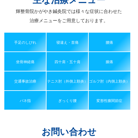
主な治療メニュー
輝整骨院かがやき鍼灸院では様々な症状に合わせた
治療メニューをご用意しております。
手足のしびれ
寝違え・首痛
腰痛
坐骨神経痛
四十肩・五十肩
膝痛
交通事故治療
テニス肘（外側上顆炎）
ゴルフ肘（内側上顆炎）
バネ指
ぎっくり腰
変形性膝関節症
お問い合わせ