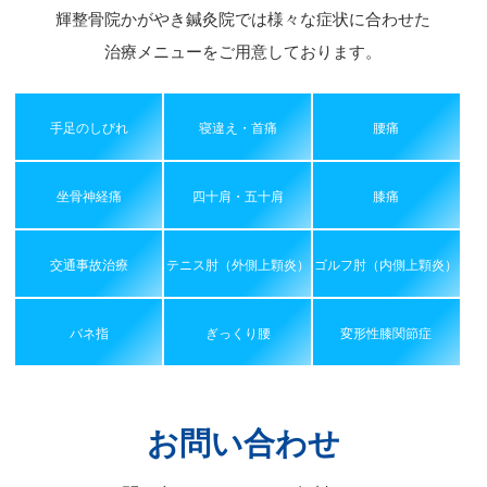
輝整骨院かがやき鍼灸院では様々な症状に合わせた
治療メニューをご用意しております。
手足のしびれ
寝違え・首痛
腰痛
坐骨神経痛
四十肩・五十肩
膝痛
交通事故治療
テニス肘（外側上顆炎）
ゴルフ肘（内側上顆炎）
バネ指
ぎっくり腰
変形性膝関節症
お問い合わせ