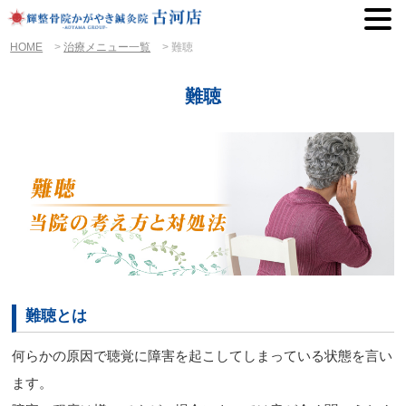
HOME
>
治療メニュー一覧
>
難聴
難聴
難聴とは
何らかの原因で聴覚に障害を起こしてしまっている状態を言い
ます。