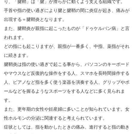
り、「腱鞘」は「腱」が滑らかに動くよう支える組織です。
手首や指の使い過ぎにより腱と腱鞘の間に炎症が起き、痛みが
出現する＝腱鞘炎となります。
また、腱鞘炎が親指に起こったものが「ドゥケルバン病」と言
われます。
どの指にも起こりますが、親指が一番多く、中指、薬指がそれ
に続きます。
腱鞘炎は指の使い過ぎで起こる事から、パソコンのキーボード
やマウスなど反復的な操作をする人、スマホを長時間操作する
人、ピアノなど指を多く使う楽器を演奏する人、グリップやボ
ールなどを握るようなスポーツをする人などに多く見られま
す。
また、更年期の女性や妊産婦に多いことが知られています。女
性ホルモンの分泌に関連すると考えられています。
症状としては、指を動かしたときの痛み、進行すると指の動き