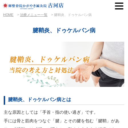
HOME
>
治療メニュー一覧
>
腱鞘炎、ドゥケルバン病
腱鞘炎、ドゥケルバン病
腱鞘炎、ドゥケルバン病とは
主な原因としては「手首・指の使い過ぎ」です。
手には骨と筋肉をつなぐ「腱」とその腱を包む「腱鞘」があ