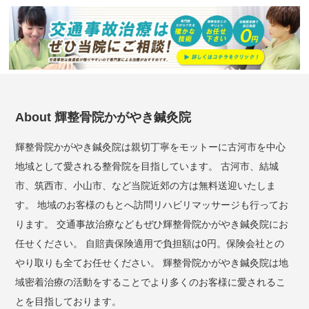
About 輝整骨院かがやき鍼灸院
輝整骨院かがやき鍼灸院は親切丁寧をモットーに古河市を中心
地域として愛される整骨院を目指しています。 古河市、結城
市、筑西市、小山市、など当院近郊の方は無料送迎いたしま
す。 地域のお客様のもとへ訪問リハビリマッサージも行ってお
ります。 交通事故治療などもぜひ輝整骨院かがやき鍼灸院にお
任せください。 自賠責保険適用で負担額は0円。保険会社との
やり取りも全てお任せください。 輝整骨院かがやき鍼灸院は地
域密着治療の活動をすることでより多くのお客様に愛されるこ
とを目指しております。