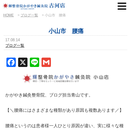
HOME
>
ブログ一覧
>
小山市 腰痛
小山市 腰痛
17.08.14
ブログ一覧
Facebook
X
Line
Gmail
かがやき鍼灸整骨院、ブログ担当青山です。
【＼腰痛にはさまざまな種類があり原因も複数あります／】
腰痛というのは患者様一人ひとり原因が違い、実に様々な種