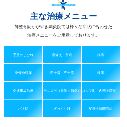
イ
ブ
主な治療メニュー
輝整骨院かがやき鍼灸院では様々な症状に合わせた
治療メニューをご用意しております。
手足のしびれ
寝違え・首痛
腰痛
坐骨神経痛
四十肩・五十肩
膝痛
交通事故治療
テニス肘（外側上顆炎）
ゴルフ肘（内側上顆炎）
バネ指
ぎっくり腰
変形性膝関節症