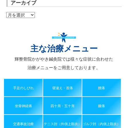
アーカイブ
ア
ー
カ
イ
ブ
主な治療メニュー
輝整骨院かがやき鍼灸院では様々な症状に合わせた
治療メニューをご用意しております。
手足のしびれ
寝違え・首痛
腰痛
坐骨神経痛
四十肩・五十肩
膝痛
交通事故治療
テニス肘（外側上顆炎）
ゴルフ肘（内側上顆炎）