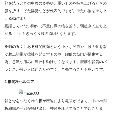
顔を洗うときの中腰の姿勢や、重いものを持ち上げるときの
腰を折り曲げた姿勢などが代表的ですが。重たい物を持ち上
げる動作より、
意識していない動作（不意に床の物を拾う、朝起きて立ち上
がる･･･）もぎっくり腰の原因となります。
脊髄の近くにある椎間関節という小さな関節や、腰の骨を繋
ぐ棘上靭帯が捻挫を起こすものや、腰部の筋肉が損傷する
為、急激な痛みに襲われ動けなくなります。腹筋や背筋のバ
ランスが悪い人に起こりやすく、再発することも多いです。
2.椎間板ヘルニア
骨と骨をつなぐ椎間板が圧迫により亀裂ができて、中の椎間
板組織の一部が飛び出し、神経を圧迫することで起こりま