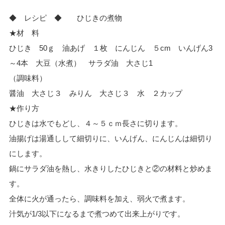
◆ レシピ ◆ ひじきの煮物
★材 料
ひじき 50ｇ 油あげ １枚 にんじん ５cm いんげん3
～4本 大豆（水煮） サラダ油 大さじ1
（調味料）
醤油 大さじ３ みりん 大さじ３ 水 ２カップ
★作り方
ひじきは水でもどし、４～５ｃｍ長さに切ります。
油揚げは湯通しして細切りに、いんげん、にんじんは細切り
にします。
鍋にサラダ油を熱し、水きりしたひじきと②の材料と炒めま
す。
全体に火が通ったら、調味料を加え、弱火で煮ます。
汁気が1/3以下になるまで煮つめて出来上がりです。