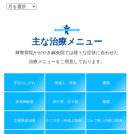
ア
ー
カ
イ
ブ
主な治療メニュー
輝整骨院かがやき鍼灸院では様々な症状に合わせた
治療メニューをご用意しております。
手足のしびれ
寝違え・首痛
腰痛
坐骨神経痛
四十肩・五十肩
膝痛
交通事故治療
テニス肘（外側上顆炎）
ゴルフ肘（内側上顆炎）