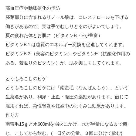
高血圧症や動脈硬化の予防
胚芽部分に含まれるリノール酸は、コレステロールを下げる
働きがあるので、実は手でむしりとるのがよいでしょう。
夏の疲れた体とお肌に（ビタミンB・Eが豊富）
ビタミンB１は糖質のエネルギー変換を促進してくれます。
ビタミンB２（美容のビタミン）やビタミンE（抗酸化作用の
ある、若返りのビタミン）が、肌を美しくしてくれます。
とうもろこしのヒゲ
とうもろこしのヒゲには「南蛮毛（なんばんもう）」という
生薬名があり、利尿・止血・隆圧の薬効があります。煎じて
服用すれば、急性腎炎や妊娠中のむくみに効果があります。
作り方
南蛮毛15ｇと水600mlを弱火にかけ、水が半量になるまで煎
じ、こしてから飲む。(一日分の分量。３回に分けて飲む)