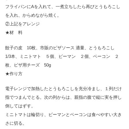
フライパンにAを入れて、一煮立ちしたら再びとうもろこし
を入れ、からめながら焼く。
②上記をアレンジ
★材 料
餃子の皮 10枚、市販のピザソース 適量、とうもろこし
1/3本、ミニトマト ５個、ピーマン ２個、ベーコン ２
枚、ピザ用チーズ 50g
★作り方
電子レンジで加熱したとうもろこしを充分冷まし、１列だけ
指でつまんでとる。次の列からは、親指の腹で縦に実を押し
倒してはずす。
ミニトマトは輪切り、ピーマンとベーコンは食べやすい大き
さに切る。