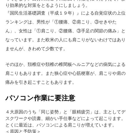
り効果的な対策をとるようにしましょう。
『国民生活基礎調査（平成１９年）』による自覚症状の上位
ランキングは、男性が「①腰痛、②肩こり、③せきやた
ん」、女性は「①肩こり、②腰痛、③手足の関節の痛み」と
なっています。また欧米の人にも肩こりがないわけではあり
ませんが、きわめて少数です。
そのほか、頚椎症や頚椎の椎間板ヘルニアなどの病気による
肩こりもあります。また狭心症や心筋梗塞が、肩こりや肩の
痛みを引き起こすこともあります。
パソコン作業に要注意
４大原因のうち「同じ姿勢」と「眼精疲労」は、主としてデ
スクワークや読書、細かい手仕事などによって起こります。
とくに最近は、パソコンによる肩こりが増えています。
＜原因と予防策＞