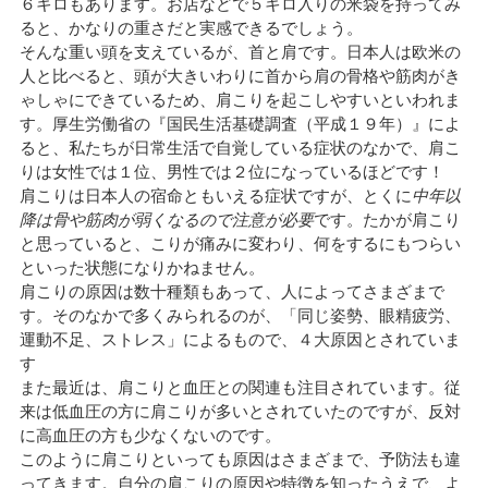
６キロもあります。お店などで５キロ入りの米袋を持ってみ
ると、かなりの重さだと実感できるでしょう。
そんな重い頭を支えているが、首と肩です。日本人は欧米の
人と比べると、頭が大きいわりに首から肩の骨格や筋肉がき
ゃしゃにできているため、肩こりを起こしやすいといわれま
す。厚生労働省の『国民生活基礎調査（平成１９年）』によ
ると、私たちが日常生活で自覚している症状のなかで、肩こ
りは女性では１位、男性では２位になっているほどです！
肩こりは日本人の宿命ともいえる症状ですが、とくに
中年以
降は骨や筋肉が弱くなるので注意が必要
です。たかが肩こり
と思っていると、こりが痛みに変わり、何をするにもつらい
といった状態になりかねません。
肩こりの原因は数十種類もあって、人によってさまざまで
す。そのなかで多くみられるのが、「同じ姿勢、眼精疲労、
運動不足、ストレス」によるもので、４大原因とされていま
す
また最近は、肩こりと血圧との関連も注目されています。従
来は低血圧の方に肩こりが多いとされていたのですが、反対
に高血圧の方も少なくないのです。
このように肩こりといっても原因はさまざまで、予防法も違
ってきます。自分の肩こりの原因や特徴を知ったうえで、よ