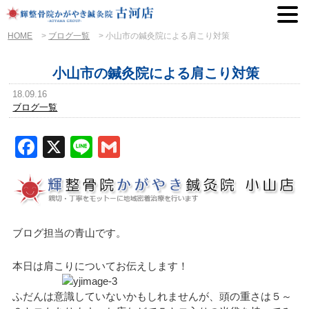
HOME
>
ブログ一覧
>
小山市の鍼灸院による肩こり対策
小山市の鍼灸院による肩こり対策
18.09.16
ブログ一覧
Facebook
X
Line
Gmail
ブログ担当の青山です。
本日は肩こりについてお伝えします！
ふだんは意識していないかもしれませんが、頭の重さは５～