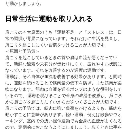
り動かしましょう。
日常生活に運動を取り入れる
肩こりの４大原因のうち「運動不足」と「ストレス」は、日
常の習慣が背景になっています。それだけに生活を見直し、
肩こりを起こしにくい習慣をつけることが大切です。
＜原因と予防策＞
肩こりを起こしているときの首や肩は血流が悪くなってい
て、新鮮な酸素や栄養分が伝わりにくく、疲れやすい状態に
なっています。それを改善するのが適度の運動です。
運動は、それ自体が血流を改善する効果があります。と同時
に、運動を続けることで筋肉量の低下を防ぎ、また筋肉が柔
軟になります。筋肉は血液を送るポンプのような役割をして
いるので、
運動を続けることで全身の血流を改善し、日ごろ
から肩こりを起こしにくいからだをつくること
が大切です。
肩こりの予防では、筋肉に強い負荷をかけるよりも、筋肉を
動かすことに意味があります。軽い運動、例えば散歩やウオ
ーキング、室内での浅い屈伸運動でも全身の血流がよくなる
ので、定期的におこなうようにしましょう。歩くときは手を