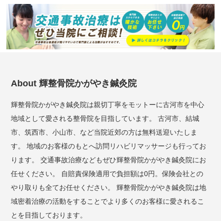
About 輝整骨院かがやき鍼灸院
輝整骨院かがやき鍼灸院は親切丁寧をモットーに古河市を中心
地域として愛される整骨院を目指しています。 古河市、結城
市、筑西市、小山市、など当院近郊の方は無料送迎いたしま
す。 地域のお客様のもとへ訪問リハビリマッサージも行ってお
ります。 交通事故治療などもぜひ輝整骨院かがやき鍼灸院にお
任せください。 自賠責保険適用で負担額は0円。保険会社との
やり取りも全てお任せください。 輝整骨院かがやき鍼灸院は地
域密着治療の活動をすることでより多くのお客様に愛されるこ
とを目指しております。