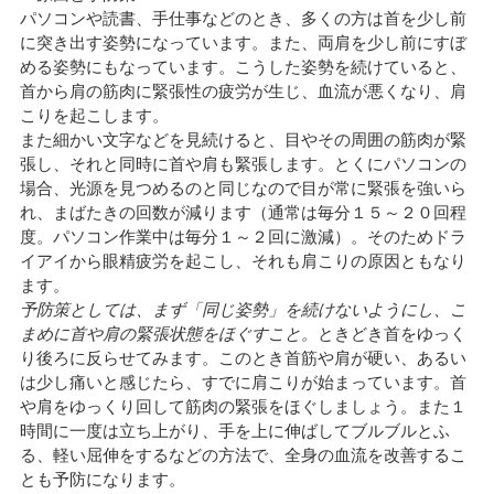
パソコンや読書、手仕事などのとき、多くの方は首を少し前
に突き出す姿勢になっています。また、両肩を少し前にすぼ
める姿勢にもなっています。こうした姿勢を続けていると、
首から肩の筋肉に緊張性の疲労が生じ、血流が悪くなり、肩
こりを起こします。
また細かい文字などを見続けると、目やその周囲の筋肉が緊
張し、それと同時に首や肩も緊張します。とくにパソコンの
場合、光源を見つめるのと同じなので目が常に緊張を強いら
れ、まばたきの回数が減ります（通常は毎分１５～２０回程
度。パソコン作業中は毎分１～２回に激減）。そのためドラ
イアイから眼精疲労を起こし、それも肩こりの原因ともなり
ます。
予防策としては、まず「同じ姿勢」を続けないようにし、こ
まめに首や肩の緊張状態をほぐすこと。
ときどき首をゆっく
り後ろに反らせてみます。このとき首筋や肩が硬い、あるい
は少し痛いと感じたら、すでに肩こりが始まっています。首
や肩をゆっくり回して筋肉の緊張をほぐしましょう。また１
時間に一度は立ち上がり、手を上に伸ばしてブルブルとふ
る、軽い屈伸をするなどの方法で、全身の血流を改善するこ
とも予防になります。