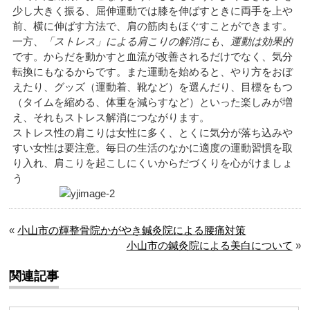
少し大きく振る、屈伸運動では膝を伸ばすときに両手を上や
前、横に伸ばす方法で、肩の筋肉もほぐすことができます。
一方、
「ストレス」による肩こりの解消にも、運動は効果的
です。からだを動かすと血流が改善されるだけでなく、気分
転換にもなるからです。また運動を始めると、やり方をおぼ
えたり、グッズ（運動着、靴など）を選んだり、目標をもつ
（タイムを縮める、体重を減らすなど）といった楽しみが増
え、それもストレス解消につながります。
ストレス性の肩こりは女性に多く、とくに気分が落ち込みや
すい女性は要注意。毎日の生活のなかに適度の運動習慣を取
り入れ、肩こりを起こしにくいからだづくりを心がけましょ
う
«
小山市の輝整骨院かがやき鍼灸院による腰痛対策
小山市の鍼灸院による美白について
»
関連記事