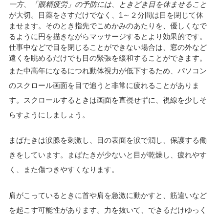
一方、「眼精疲労」の予防には、ときどき目を休ませること
が大切。目薬をさすだけでなく、1～２分間は目を閉じて休
ませます。そのとき指先でこめかみのあたりを、優しくなで
るように円を描きながらマッサージするとより効果的です。
仕事中などで目を閉じることができない場合は、窓の外など
遠くを眺めるだけでも目の緊張を緩和することができます。
また中高年になるにつれ動体視力が低下するため、パソコン
のスクロール画面を目で追うと非常に疲れることがありま
す。スクロールするときは画面を直視せずに、視線を少しそ
らすようにしましょう。
まばたきは涙腺を刺激し、目の表面を涙で潤し、保護する働
きをしています。まばたきが少ないと目が乾燥し、疲れやす
く、また傷つきやすくなります。
肩がこっているときに首や肩を急激に動かすと、筋違いなど
を起こす可能性があります。力を抜いて、できるだけゆっく