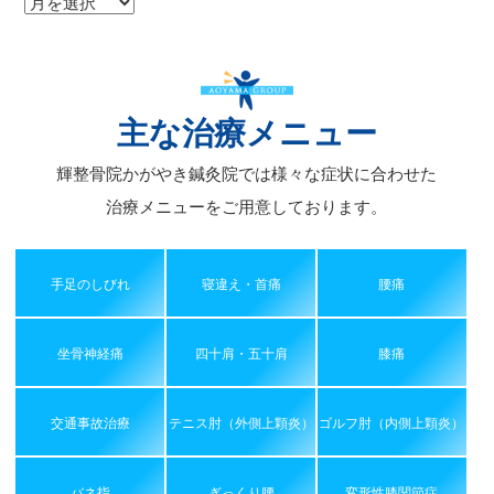
ア
ー
カ
イ
ブ
主な治療メニュー
輝整骨院かがやき鍼灸院では様々な症状に合わせた
治療メニューをご用意しております。
手足のしびれ
寝違え・首痛
腰痛
坐骨神経痛
四十肩・五十肩
膝痛
交通事故治療
テニス肘（外側上顆炎）
ゴルフ肘（内側上顆炎）
バネ指
ぎっくり腰
変形性膝関節症