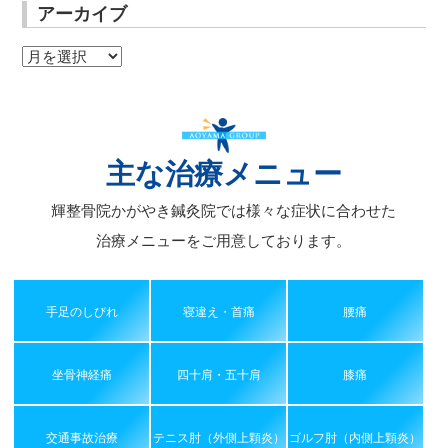
アーカイブ
ア
ー
カ
イ
ブ
主な治療メニュー
輝整骨院かがやき鍼灸院では様々な症状に合わせた
治療メニューをご用意しております。
手足のしびれ
寝違え・首痛
腰痛
坐骨神経痛
四十肩・五十肩
膝痛
交通事故治療
テニス肘（外側上顆炎）
ゴルフ肘（内側上顆炎）