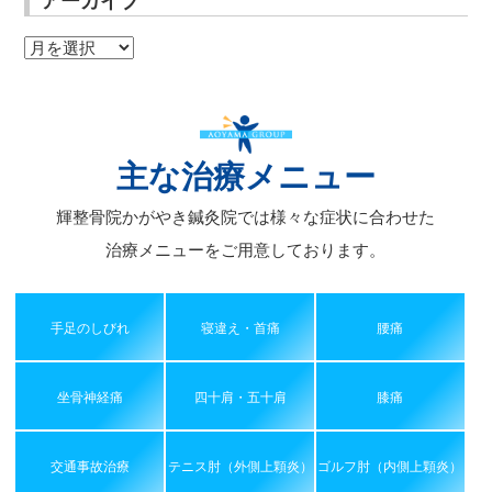
アーカイブ
ア
ー
カ
イ
ブ
主な治療メニュー
輝整骨院かがやき鍼灸院では様々な症状に合わせた
治療メニューをご用意しております。
手足のしびれ
寝違え・首痛
腰痛
坐骨神経痛
四十肩・五十肩
膝痛
交通事故治療
テニス肘（外側上顆炎）
ゴルフ肘（内側上顆炎）